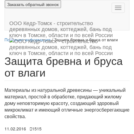
Перейти
Заказать обратный звонок
Покакза
к
скрыть
основному
меню
содержимому
ООО Кедр-Томск - строительство
деревянных домов, коттеджей, бань под
ключ в Томске, области и по всей России
Полезная информация
/
Защита бревна и бруса от влаги
Защита бревна и бруса
от влаги
Материалы из натуральной древесины — уникальный
материал, простой в обработке, придающий жилому
дому неповторимую красоту, создающий здоровый
микроклимат и имеющий отличные энергосберегающие
свойства.
11.02.2016
1515