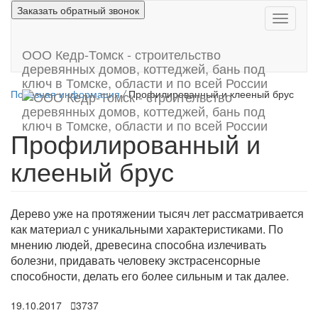
Перейти
Заказать обратный звонок
Покакза
к
скрыть
основному
меню
содержимому
ООО Кедр-Томск - строительство
деревянных домов, коттеджей, бань под
ключ в Томске, области и по всей России
Полезная информация
/
Профилированный и клееный брус
Профилированный и
клееный брус
Дерево уже на протяжении тысяч лет рассматривается
как материал с уникальными характеристиками. По
мнению людей, древесина способна излечивать
болезни, придавать человеку экстрасенсорные
способности, делать его более сильным и так далее.
19.10.2017
3737